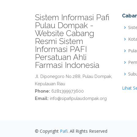
Sistem Informasi Pafi
Caban
Pulau Dompak -
Sist
Website Cabang
Kot
Resmi Sistem
Informasi PAFI
Pul
Persatuan Ahli
Pem
Farmasi Indonesia
Sub
Jl. Diponegoro No.288, Pulau Dompak,
Kepulauan Riau
Lihat S
Phone:
6281399973600
Email:
info@sipafipulaudompak.org
© Copyright
Pafi
. All Rights Reserved