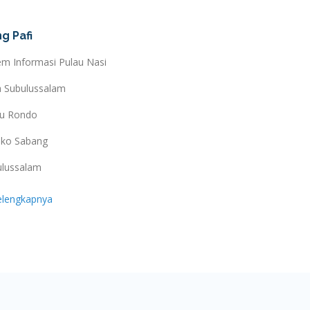
g Pafi
em Informasi Pulau Nasi
a Subulussalam
au Rondo
ko Sabang
ulussalam
elengkapnya