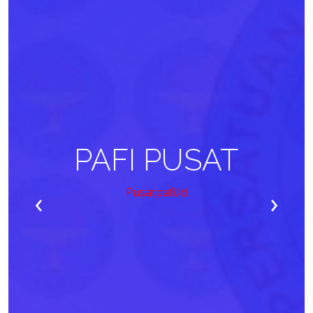
PAFI PUSAT
‹
›
Pusatpafi.id